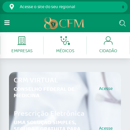
EMPRESAS
MÉDICOS
CIDADÃO
CRM VIRTUAL
CONSELHO FEDERAL DE
Acesse
MEDICINA
Prescrição Eletrônica
UMA SOLUÇÃO SIMPLES,
SEGURA E GRATUITA PARA
Acesse