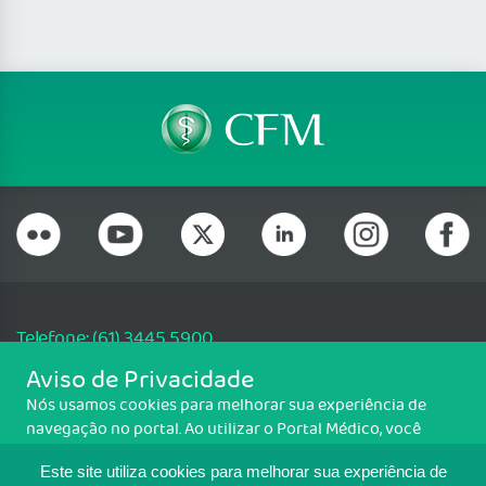
Telefone: (61) 3445 5900
Email: cfm@portalmedico.org.br
Aviso de Privacidade
SGAS 616, Conjunto D, Lote 115, L2 Sul, Brasília/DF - CEP: 70200-760 -
Nós usamos cookies para melhorar sua experiência de
CNPJ: 33.583.550/0001-30
navegação no portal. Ao utilizar o Portal Médico, você
Copyright CFM. Todos os direitos reservados.
concorda com a política de monitoramento de cookies.
Este site utiliza cookies para melhorar sua experiência de
Para ter mais informações sobre como isso é feito, acesse