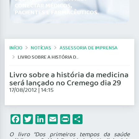
CONECTAR MÉDICOS,
PACIENTES E FARMACÊUTICOS.
INÍCIO
NOTÍCIAS
ASSESSORIA DE IMPRENSA
LIVRO SOBRE A HISTÓRIA DA MEDICINA SERÁ LANÇADO NO CREMEGO DIA 29
Livro sobre a história da medicina
será lançado no Cremego dia 29
17/08/2012 | 14:15
Facebook
Twitter
LinkedIn
Email
Print
Share
O livro “Dos primeiros tempos da saúde