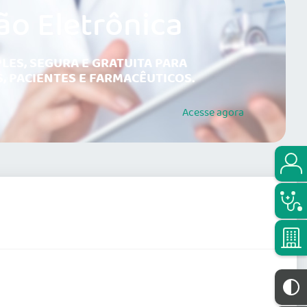
ão Eletrônica
LES, SEGURA E GRATUITA PARA
, PACIENTES E FARMACÊUTICOS.
Acesse
agora