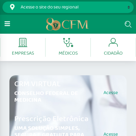
EMPRESAS
MÉDICOS
CIDADÃO
CRM VIRTUAL
CONSELHO FEDERAL DE
Acesse
MEDICINA
Prescrição Eletrônica
UMA SOLUÇÃO SIMPLES,
SEGURA E GRATUITA PARA
Acesse