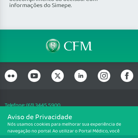
informações do Simepe.
Telefone: (61) 3445 5900
Email: cfm@portalmedico.org.br
Aviso de Privacidade
SGAS 616, Conjunto D, Lote 115, L2 Sul, Brasília/DF - CEP: 70200-760 -
Nós usamos cookies para melhorar sua experiência de
CNPJ: 33.583.550/0001-30
navegação no portal. Ao utilizar o Portal Médico, você
Copyright CFM. Todos os direitos reservados.