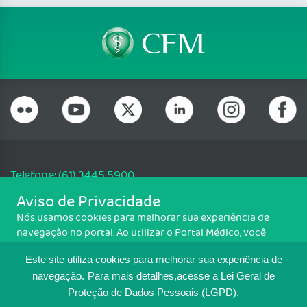
Telefone: (61) 3445 5900
Email: cfm@portalmedico.org.br
Aviso de Privacidade
SGAS 616, Conjunto D, Lote 115, L2 Sul, Brasília/DF - CEP: 70200-760 -
Nós usamos cookies para melhorar sua experiência de
CNPJ: 33.583.550/0001-30
navegação no portal. Ao utilizar o Portal Médico, você
Copyright CFM. Todos os direitos reservados.
concorda com a política de monitoramento de cookies.
Este site utiliza cookies para melhorar sua experiência de
Para ter mais informações sobre como isso é feito, acesse
MAPA DO SITE
Política de cookies
. Se você concorda, clique em ACEITO.
navegação.
Para mais detalhes,acesse a Lei Geral de
Proteção de Dados Pessoais (LGPD).