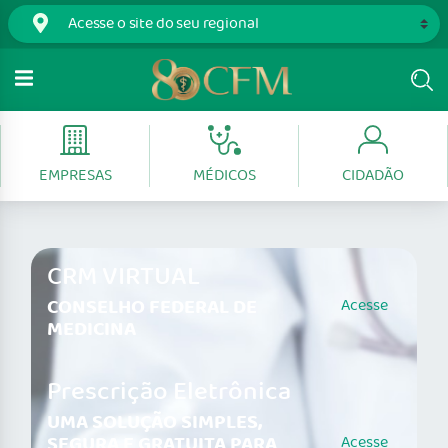
EMPRESAS
MÉDICOS
CIDADÃO
CRM VIRTUAL
CONSELHO FEDERAL DE
Acesse
MEDICINA
Prescrição Eletrônica
UMA SOLUÇÃO SIMPLES,
SEGURA E GRATUITA PARA
Acesse