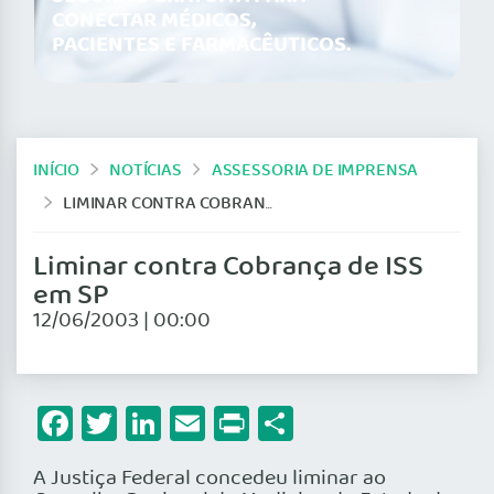
CONECTAR MÉDICOS,
PACIENTES E FARMACÊUTICOS.
INÍCIO
NOTÍCIAS
ASSESSORIA DE IMPRENSA
LIMINAR CONTRA COBRANÇA DE ISS EM SP
Liminar contra Cobrança de ISS
em SP
12/06/2003 | 00:00
Facebook
Twitter
LinkedIn
Email
Print
Share
A Justiça Federal concedeu liminar ao