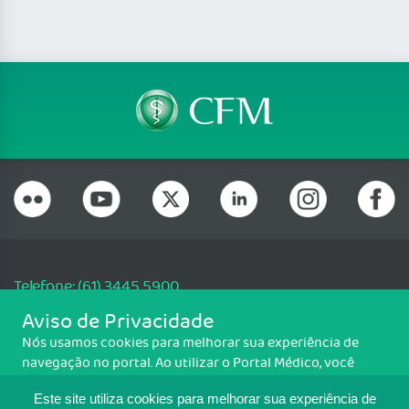
Telefone: (61) 3445 5900
Email: cfm@portalmedico.org.br
Aviso de Privacidade
SGAS 616, Conjunto D, Lote 115, L2 Sul, Brasília/DF - CEP: 70200-760 -
Nós usamos cookies para melhorar sua experiência de
CNPJ: 33.583.550/0001-30
navegação no portal. Ao utilizar o Portal Médico, você
Copyright CFM. Todos os direitos reservados.
concorda com a política de monitoramento de cookies.
Este site utiliza cookies para melhorar sua experiência de
Para ter mais informações sobre como isso é feito, acesse