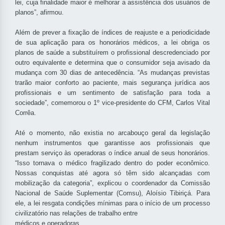
lei, cuja finalidade maior é melhorar a assistência dos usuários de
planos”, afirmou.
Além de prever a fixação de índices de reajuste e a periodicidade
de sua aplicação para os honorários médicos, a lei obriga os
planos de saúde a substituírem o profissional descredenciado por
outro equivalente e determina que o consumidor seja avisado da
mudança com 30 dias de antecedência. “As mudanças previstas
trarão maior conforto ao paciente, mais segurança jurídica aos
profissionais e um sentimento de satisfação para toda a
sociedade”, comemorou o 1º vice-presidente do CFM, Carlos Vital
Corrêa.
Até o momento, não existia no arcabouço geral da legislação
nenhum instrumentos que garantisse aos profissionais que
prestam serviço às operadoras o índice anual de seus honorários.
“Isso tornava o médico fragilizado dentro do poder econômico.
Nossas conquistas até agora só têm sido alcançadas com
mobilização da categoria”, explicou o coordenador da Comissão
Nacional de Saúde Suplementar (Comsu), Aloísio Tibiriçá. Para
ele, a lei resgata condições mínimas para o início de um processo
civilizatório nas relações de trabalho entre
médicos e operadoras.