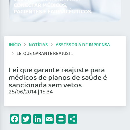
CONECTAR MÉDICOS,
PACIENTES E FARMACÊUTICOS.
INÍCIO
NOTÍCIAS
ASSESSORIA DE IMPRENSA
LEI QUE GARANTE REAJUSTE PARA MÉDICOS DE PLANOS DE SAÚDE É SANCIONADA SEM VETOS
Lei que garante reajuste para
médicos de planos de saúde é
sancionada sem vetos
25/06/2014 | 15:34
Facebook
Twitter
LinkedIn
Email
Print
Share