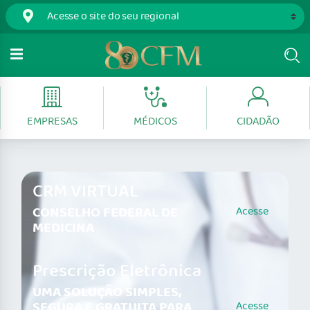
EMPRESAS
MÉDICOS
CIDADÃO
CRM VIRTUAL
CONSELHO FEDERAL DE
Acesse
MEDICINA
Prescrição Eletrônica
UMA SOLUÇÃO SIMPLES,
SEGURA E GRATUITA PARA
Acesse