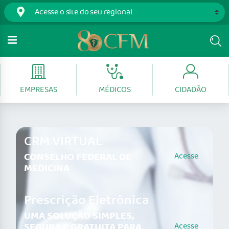
EMPRESAS
MÉDICOS
CIDADÃO
CRM VIRTUAL
CONSELHO FEDERAL DE
Acesse
MEDICINA
Prescrição Eletrônica
UMA SOLUÇÃO SIMPLES,
SEGURA E GRATUITA PARA
Acesse