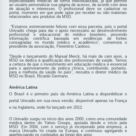
especialidades médicas de forma individualizada, já que permite
ao usuário personalizar sua página de acesso, de acordo com área
de atuação e interesses. O profissional deve se cadastrar no
portal, momento em que pode optar por receber ou não materiais
relacionados aos produtos da MSD.
“Estamos extremamente felizes com essa parceria, pois o portal
Univadis chega para dar o apoio necessário ao desenvolvimento
profissional e educacional do médico brasileiro, provendo
informação científica baseada em evidências de fontes
consagradas no mundo médico e acadêmico”, comemora o
presidente da associação, Florentino Cardoso.
“Desde o lançamento do Manual Merck, há mais de cem anos, a
MSD se dedica à qualificação dos profissionais de saúde. Temos
a certeza de que o investimento em educação médica é essencial
para o aprimoramento da prática clínica, contribuindo, portanto,
para a melhoria da saúde no país”, ressalta o diretor médico da
MSD no Brasil, Ricardo Germano.
América Latina
O Brasil é o primeiro país da América Latina a disponibilizar o
portal Univadis em sua nova versão, disponível apenas na França
e na Inglaterra, onde foi lançado em 2012.
O Univadis surgiu no início dos anos 2000, como uma comunidade
médica dentro do Yahoo Groups, apoiada desde o início pela
MSD. Em 2004, com o serviço já incorporado pela empresa, a
marca Univadis foi criada na Europa, e continuou agregando e
aperfeiçoando os conteúdos ao longo dos anos.