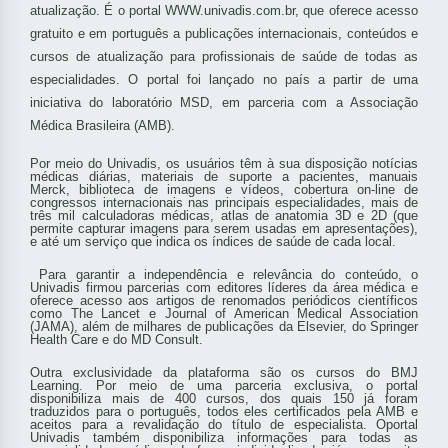
atualização. É o portal WWW.univadis.com.br, que oferece acesso
gratuito e em português a publicações internacionais, conteúdos e
cursos de atualização para profissionais de saúde de todas as
especialidades. O portal foi lançado no país a partir de uma
iniciativa do laboratório MSD, em parceria com a Associação
Médica Brasileira (AMB).
Por meio do Univadis, os usuários têm à sua disposição notícias
médicas diárias, materiais de suporte a pacientes, manuais
Merck, biblioteca de imagens e vídeos, cobertura on-line de
congressos internacionais nas principais especialidades, mais de
três mil calculadoras médicas, atlas de anatomia 3D e 2D (que
permite capturar imagens para serem usadas em apresentações),
e até um serviço que indica os índices de saúde de cada local.
Para garantir a independência e relevância do conteúdo, o
Univadis firmou parcerias com editores líderes da área médica e
oferece acesso aos artigos de renomados periódicos científicos
como The Lancet e Journal of American Medical Association
(JAMA), além de milhares de publicações da Elsevier, do Springer
Health Care e do MD Consult.
Outra exclusividade da plataforma são os cursos do BMJ
Learning. Por meio de uma parceria exclusiva, o portal
disponibiliza mais de 400 cursos, dos quais 150 já foram
traduzidos para o português, todos eles certificados pela AMB e
aceitos para a revalidação do título de especialista. Oportal
Univadis também disponibiliza informações para todas as