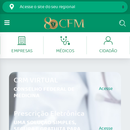
EMPRESAS
MÉDICOS
CIDADÃO
CRM VIRTUAL
CONSELHO FEDERAL DE
Acesse
MEDICINA
Prescrição Eletrônica
UMA SOLUÇÃO SIMPLES,
SEGURA E GRATUITA PARA
Acesse