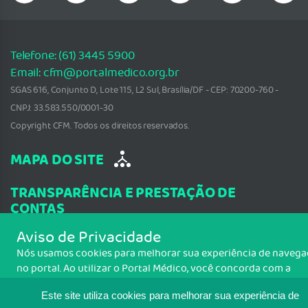
Telefone: (61) 3445 5900
Email: cfm@portalmedico.org.br
SGAS 616, Conjunto D, Lote 115, L2 Sul, Brasília/DF - CEP: 70200-760 -
CNPJ: 33.583.550/0001-30
Copyright CFM. Todos os direitos reservados.
MAPA DO SITE
TRANSPARÊNCIA E PRESTAÇÃO DE
CONTAS
Aviso de Privacidade
Nós usamos cookies para melhorar sua experiência de naveg
no portal. Ao utilizar o Portal Médico, você concorda com a
política de monitoramento de cookies. Para ter mais informaç
Este site utiliza cookies para melhorar sua experiência de
Política de cookies
sobre como isso é feito, acesse
. Se você