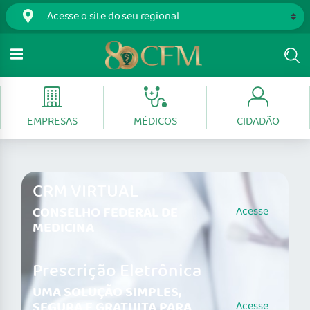
EMPRESAS
MÉDICOS
CIDADÃO
CRM VIRTUAL
CONSELHO FEDERAL DE
Acesse
MEDICINA
Prescrição Eletrônica
UMA SOLUÇÃO SIMPLES,
SEGURA E GRATUITA PARA
Acesse