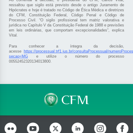
ressaltou que sigilo está previsto desde o antigo Juramento de
Hipócrates e hoje é tratado no Código de Ética Médica e diretrizes
do CFM, Constituição Federal, Código Penal e Código de
Processo Civil. “O sigilo profissional tem matriz valorativa e
jurídica no Capítulo V da Constituição Federal de 1988 e previsões
em leis ordinárias, que comportam excepcionalidades”, explica
Vital.
Para conhecer a íntegra da decisão,
acesse
https://processual.trf1.jus.br/consultaProcessual/numeroProce
secao=MG
e utilize o número do processo
00552452320134013800.