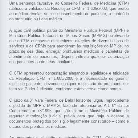
Uma sentença favorável ao Conselho Federal de Medicina (CFM)
ratificou a validade da Resolução CFM nº 1.605/2000, que proíbe
ao médico revelar, sem o consentimento do paciente, o conteúdo
do prontuário ou ficha médica.
A ação civil pública partiu do Ministério Público Federal (MPF) e
Ministério Público Estadual de Minas Gerais (MPMG) objetivando
que o CFM orientasse os médicos, direções de diversos tipos de
serviços e os CRMs para atenderem às requisições do MP de, no
prazo de dez dias, entregar prontuários médicos e papeletas de
atendimento de pacientes, dispensando-se qualquer autorização
dos pacientes ou de seus familiares.
O CFM apresentou contestação alegando a legalidade e eticidade
da Resolução CFM nº 1.605/2000 e a necessidade de garantir
sigilo do paciente, devendo qualquer requisição de prontuário ser
feita via Poder Judiciário, conforme estabelece a citada norma.
O juízo da 3ª Vara Federal de Belo Horizonte julgou improcedente
o pedido do MPF e MPMG, fazendo referência ao Art. 8º da Lei
Complementar 73/1995, que não exime o Ministério Público de
requerer autorização judicial prévia para que haja o acesso a
documentos protegidos por sigilo legalmente constituído – como é
o caso dos prontuários médicos
.
Ao comentar a decisão, o presidente do CFM, Carlos Vital,