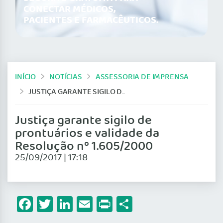
CONECTAR MÉDICOS,
PACIENTES E FARMACÊUTICOS.
INÍCIO
NOTÍCIAS
ASSESSORIA DE IMPRENSA
JUSTIÇA GARANTE SIGILO DE PRONTUÁRIOS E VALIDADE DA RESOLUÇÃO Nº 1.605/2000
Justiça garante sigilo de
prontuários e validade da
Resolução nº 1.605/2000
25/09/2017 | 17:18
Facebook
Twitter
LinkedIn
Email
Print
Share