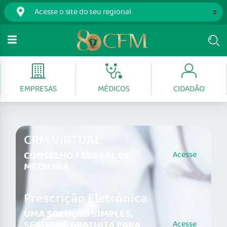
EMPRESAS
MÉDICOS
CIDADÃO
CRM VIRTUAL
CONSELHO FEDERAL DE
Acesse
MEDICINA
Prescrição Eletrônica
UMA SOLUÇÃO SIMPLES,
SEGURA E GRATUITA PARA
Acesse