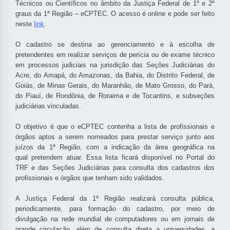
Técnicos ou Científicos no âmbito da Justiça Federal de 1º e 2º
graus da 1ª Região – eCPTEC. O acesso é online e pode ser feito
neste
link
.
O cadastro se destina ao gerenciamento e à escolha de
pretendentes em realizar serviços de perícia ou de exame técnico
em processos judiciais na jurisdição das Seções Judiciárias do
Acre, do Amapá, do Amazonas, da Bahia, do Distrito Federal, de
Goiás, de Minas Gerais, do Maranhão, de Mato Grosso, do Pará,
do Piauí, de Rondônia, de Roraima e de Tocantins, e subseções
judiciárias vinculadas.
O objetivo é que o eCPTEC contenha a lista de profissionais e
órgãos aptos a serem nomeados para prestar serviço junto aos
juízos da 1ª Região, com a indicação da área geográfica na
qual pretendem atuar. Essa lista ficará disponível no Portal do
TRF e das Seções Judiciárias para consulta dos cadastros dos
profissionais e órgãos que tenham sido validados.
A Justiça Federal da 1ª Região realizará consulta pública,
periodicamente, para formação do cadastro, por meio de
divulgação na rede mundial de computadores ou em jornais de
grande circulação, além de consulta direta a universidades, a