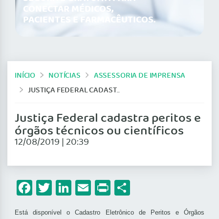
CONECTAR MÉDICOS,
PACIENTES E FARMACÊUTICOS.
INÍCIO
NOTÍCIAS
ASSESSORIA DE IMPRENSA
JUSTIÇA FEDERAL CADASTRA PERITOS E ÓRGÃOS TÉCNICOS OU CIENTÍFICOS
Justiça Federal cadastra peritos e
órgãos técnicos ou científicos
12/08/2019 | 20:39
Facebook
Twitter
LinkedIn
Email
Print
Share
Está disponível o Cadastro Eletrônico de Peritos e Órgãos