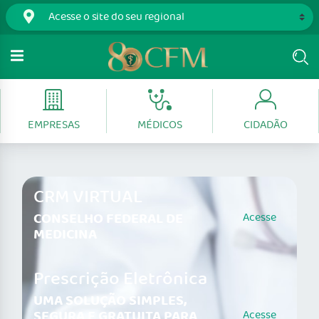
EMPRESAS
MÉDICOS
CIDADÃO
CRM VIRTUAL
CONSELHO FEDERAL DE
Acesse
MEDICINA
Prescrição Eletrônica
UMA SOLUÇÃO SIMPLES,
SEGURA E GRATUITA PARA
Acesse