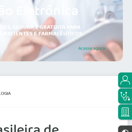
ão Eletrônica
LES, SEGURA E GRATUITA PARA
, PACIENTES E FARMACÊUTICOS.
Acesse
agora
LOGIA
sileira de