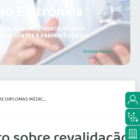
ão Eletrônica
LES, SEGURA E GRATUITA PARA
, PACIENTES E FARMACÊUTICOS.
Acesse
agora
GEIRAS É DESTAQUE DA NOVA EDIÇÃO
o sobre revalidação