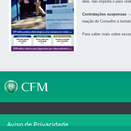
dele, não importa o país ond
Contratações suspensas
– 
reação do Conselho à tentat
Para saber mais sobre essa
Telefone: (61) 3445 5900
Email: cfm@portalmedico.o
Aviso de Privacidade
SGAS 616, Conjunto D, Lote 115, L2 Sul, Brasília/DF - CEP: 70200-760 - CNPJ