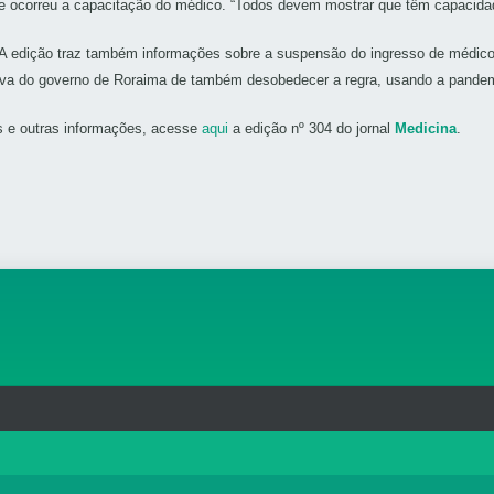
e ocorreu a capacitação do médico. “Todos devem mostrar que têm capacidade 
A edição traz também informações sobre a suspensão do ingresso de médico
iva do governo de Roraima de também desobedecer a regra, usando a pandemi
s e outras informações, acesse
aqui
a edição nº 304 do jornal
Medicina
.
rg.br
MAPA DO SITE
T
: 33.583.550/0001-30