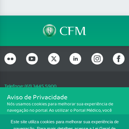
Telefone: (61) 3445 5900
Email: cfm@portalmedico.org.br
Aviso de Privacidade
SGAS 616, Conjunto D, Lote 115, L2 Sul, Brasília/DF - CEP: 70200-760 -
Nós usamos cookies para melhorar sua experiência de
CNPJ: 33.583.550/0001-30
navegação no portal. Ao utilizar o Portal Médico, você
Copyright CFM. Todos os direitos reservados.
concorda com a política de monitoramento de cookies.
Este site utiliza cookies para melhorar sua experiência de
Para ter mais informações sobre como isso é feito, acesse
navegação.
Para mais detalhes,acesse a Lei Geral de