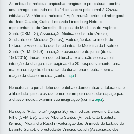
As entidades médicas capixabas reagiram e protestaram contra
uma charge publicada no dia 14 de janeiro pelo jornal
A Gazeta
,
intitulada “A máfia dos médicos”. Após reunião entre o diretor-geral
da Rede Gazeta, Carlos Fernando Lindenberg Neto, e
representantes do Conselho Regional de Medicina do Espírito
Santo (CRM-ES), Associação Médica do Estado (Ames),
Sindicato dos Médicos (Simes), Federação das Unimeds do
Estado, e Associação dos Estudantes de Medicina do Espírito
Santo (AEMED-ES), a edição subsequente do jornal (do dia
15/1/2015), trouxe em seu editorial a explicação sobre a real
intenção da charge e nas páginas 6 e 20, respectivamente, uma
matéria de registro da reunião do dia anterior e outra sobre a
reação da classe médica (confira
aqui
).
No editorial, o jornal defendeu o debate democrático, a tolerância e
a liberdade, princípios que o nortearam para conceder espaço para
a classe médica exprimir sua indignação (confira
aqui
).
Na seção “Fala, leitor” (página 20), os médicos Severino Dantas
Filho (CRM-ES), Carlos Alberto Santos (Ames), Otto Baptista
(Simes), Alexandre Ruschi (Federação das Unimeds do Estado do
Espírito Santo), e o estudante Vinícios Coach (Associação dos