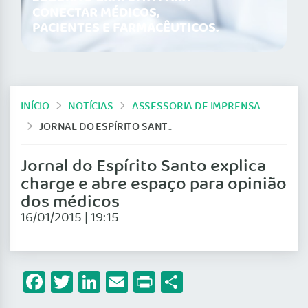
CONECTAR MÉDICOS,
PACIENTES E FARMACÊUTICOS.
INÍCIO
NOTÍCIAS
ASSESSORIA DE IMPRENSA
JORNAL DO ESPÍRITO SANTO EXPLICA CHARGE E ABRE ESPAÇO PARA OPINIÃO DOS MÉDICOS
Jornal do Espírito Santo explica
charge e abre espaço para opinião
dos médicos
16/01/2015 | 19:15
Facebook
Twitter
LinkedIn
Email
Print
Share