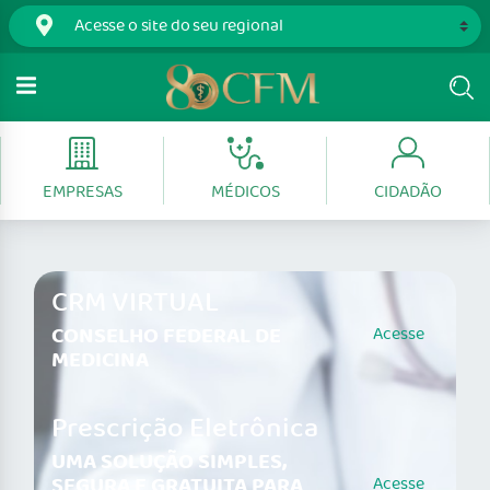
EMPRESAS
MÉDICOS
CIDADÃO
CRM VIRTUAL
CONSELHO FEDERAL DE
Acesse
MEDICINA
Prescrição Eletrônica
UMA SOLUÇÃO SIMPLES,
SEGURA E GRATUITA PARA
Acesse