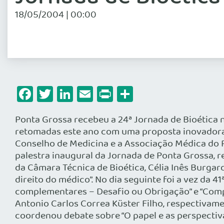
18/05/2004 | 00:00
Facebook
Twitter
LinkedIn
Email
Print
Share
Ponta Grossa recebeu a 24ª Jornada de Bioética 
retomadas este ano com uma proposta inovadora d
Conselho de Medicina e a Associação Médica do P
palestra inaugural da Jornada de Ponta Grossa, r
da Câmara Técnica de Bioética, Célia Inês Burgar
direito do médico”. No dia seguinte foi a vez da 
complementares – Desafio ou Obrigação” e “Compl
Antonio Carlos Correa Küster Filho, respectivame
coordenou debate sobre “O papel e as perspectiva