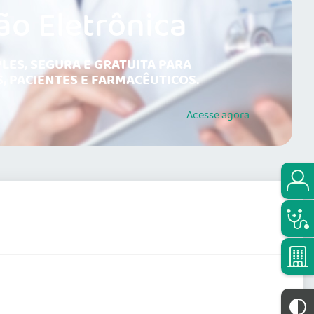
ão Eletrônica
LES, SEGURA E GRATUITA PARA
, PACIENTES E FARMACÊUTICOS.
Acesse
agora