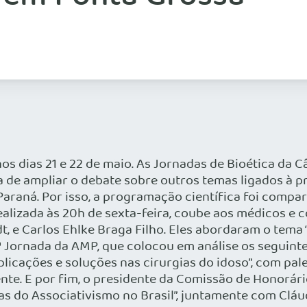
nos dias 21 e 22 de maio. As Jornadas de Bioética da
e ampliar o debate sobre outros temas ligados à pr
araná. Por isso, a programação científica foi compar
ealizada às 20h de sexta-feira, coube aos médicos e c
dt, e Carlos Ehlke Braga Filho. Eles abordaram o tem
41ª Jornada da AMP, que colocou em análise os seguint
icações e soluções nas cirurgias do idoso”, com pal
nte. E por fim, o presidente da Comissão de Honorário
s do Associativismo no Brasil”, juntamente com Cláu