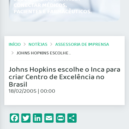
CONECTAR MÉDICOS,
PACIENTES E FARMACÊUTICOS.
INÍCIO
NOTÍCIAS
ASSESSORIA DE IMPRENSA
JOHNS HOPKINS ESCOLHE O INCA PARA CRIAR CENTRO DE EXCELÊNCIA NO BRASIL
Johns Hopkins escolhe o Inca para
criar Centro de Excelência no
Brasil
18/02/2005 | 00:00
Facebook
Twitter
LinkedIn
Email
Print
Share