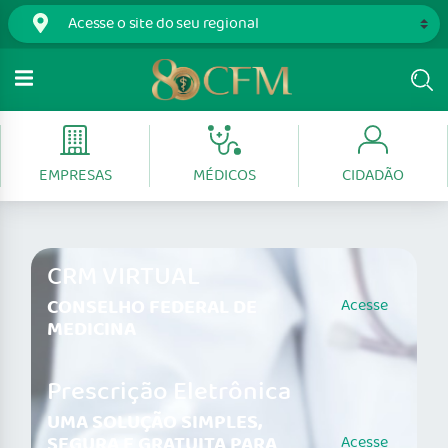
EMPRESAS
MÉDICOS
CIDADÃO
CRM VIRTUAL
CONSELHO FEDERAL DE
Acesse
MEDICINA
Prescrição Eletrônica
UMA SOLUÇÃO SIMPLES,
SEGURA E GRATUITA PARA
Acesse