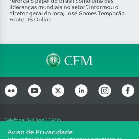
reforça o papel do Brasil como uma das
lideranças mundiais no setor”, informou o
diretor geral do Inca, José Gomes Temporão.
Fonte: JB Online
Telefone: (61) 3445 5900
Email: cfm@portalmedico.org.br
Aviso de Privacidade
SGAS 616, Conjunto D, Lote 115, L2 Sul, Brasília/DF - CEP: 70200-760 -