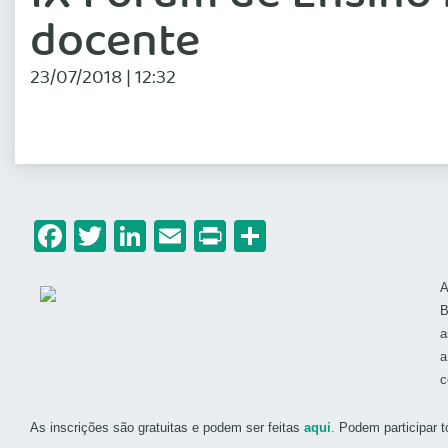
docente
23/07/2018 | 12:32
Facebook
Twitter
LinkedIn
Email
Print
Share
A
B
a
a
c
As inscrições são gratuitas e podem ser feitas
aqui
.
Podem participar 