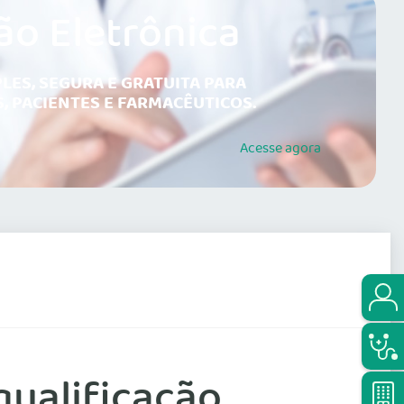
ão Eletrônica
LES, SEGURA E GRATUITA PARA
, PACIENTES E FARMACÊUTICOS.
Acesse
agora
qualificação