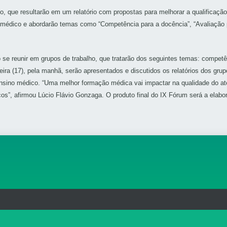
ho, que resultarão em um relatório com propostas para melhorar a qualificaç
no médico e abordarão temas como “Competência para a docência”, “Avaliação
o se reunir em grupos de trabalho, que tratarão dos seguintes temas: compet
ira (17), pela manhã, serão apresentados e discutidos os relatórios dos gr
ensino médico. “Uma melhor formação médica vai impactar na qualidade do a
os”, afirmou Lúcio Flávio Gonzaga. O produto final do IX Fórum será a elab
rg.br