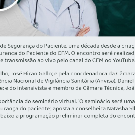
de Segurança do Paciente, uma década desde a criaç
urança do Paciente do CFM. O encontro será realizado
 e transmissão ao vivo pelo canal do CFM no YouTube
lho, José Hiran Gallo; e pela coordenadora da Câmar
cia Nacional de Vigilância Sanitária (Anvisa), Danie
te; e do intensivista e membro da Câmara Técnica, Jo
rtância do seminário virtual. “O seminário será um
gurança do paciente”, aposta a conselheira Natasha Sl
 abaixo a programação preliminar completa do encon