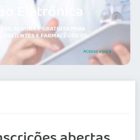
ão Eletrônica
LES, SEGURA E GRATUITA PARA
, PACIENTES E FARMACÊUTICOS.
Acesse
agora
nscrições abertas