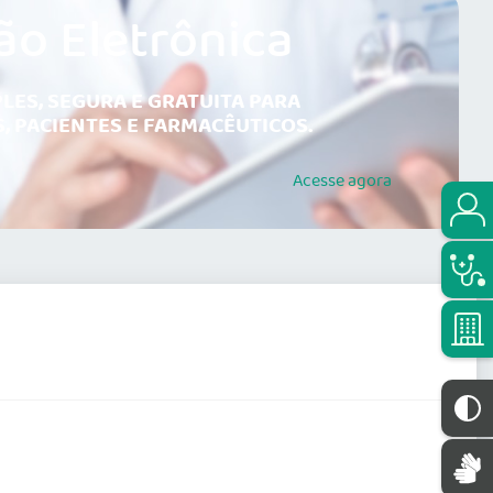
ão Eletrônica
LES, SEGURA E GRATUITA PARA
, PACIENTES E FARMACÊUTICOS.
Acesse
agora