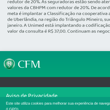
redutor de 20%. As seguradoras estão sendo aten
valores da CBHPM com redutor de 20%. De acordo 
meta é implantar a Classificação na cooperativa
de Uberlândia, na região do Triângulo Mineiro, s
janeiro. A Unimed está implantando a codificação
valor da consulta é R$ 37,00. Continuam as nego
Telefone: (61) 3445 5900
Email: cfm@portalmedico.o
Aviso de Privacidade
SGAS 616, Conjunto D, Lote 115, L2 Sul, Brasília/DF - CEP: 70200-760 - CNPJ
Nós usamos cookies para melhorar sua experiência de navegaçã
Copyright 2026 CFM. Todos os direitos reservados.
Este site utiliza cookies para melhorar sua experiência de naveg
cookies. Para ter mais informações sobre como isso é feito, a
(LGPD).