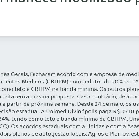
Minas Gerais, fecharam acordo com a empresa de med
imentos Médicos (CBHPM) com redutor de 20% em 1º de
omo teto a CBHPM na banda mínima. Os outros plano
a aceitarem a mesma proposta. Caso contrário, de aco
a partir da próxima semana. Desde 24 de maio, os u
isão estadual. A Unimed Divinópolis paga R$ 35,10 pe
4%, tendo como teto a banda mínima da CBHPM. Uma 
CO). Os acordos estaduais com a Unidas e com a Asa
 dois planos de autogestão locais, Agros e Plamuv,