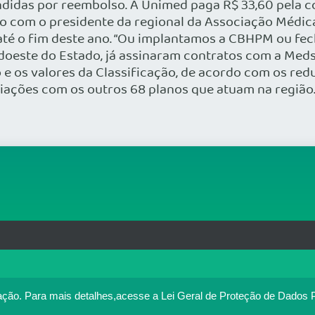
didas por reembolso. A Unimed paga R$ 33,60 pela co
com o presidente da regional da Associação Médica d
 até o fim deste ano. “Ou implantamos a CBHPM ou fe
udoeste do Estado, já assinaram contratos com a Med
 e os valores da Classificação, de acordo com os re
ciações com os outros 68 planos que atuam na região
rg.br
MAPA DO SITE
T
: 33.583.550/0001-30
o no portal. Ao utilizar o Portal Médico, você concorda com a p
ação.
Para mais detalhes,acesse a Lei Geral de Proteção de Dados 
Política de cookies
cesse
. Se você concorda, clique em ACEITO.