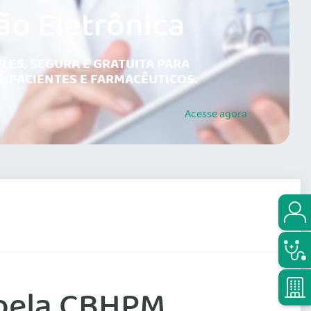
ão Eletrônica
LES, SEGURA E GRATUITA PARA
, PACIENTES E FARMACÊUTICOS.
Acesse
agora
 pela CBHPM