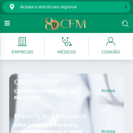
EMPRESAS
MÉDICOS
CIDADÃO
CRM VIRTUAL
CONSELHO FEDERAL DE
Acesse
MEDICINA
Prescrição Eletrônica
UMA SOLUÇÃO SIMPLES,
SEGURA E GRATUITA PARA
Acesse