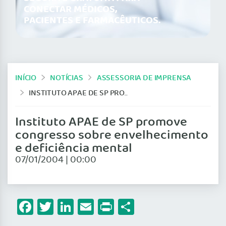
CONECTAR MÉDICOS,
PACIENTES E FARMACÊUTICOS.
INÍCIO
NOTÍCIAS
ASSESSORIA DE IMPRENSA
INSTITUTO APAE DE SP PROMOVE CONGRESSO SOBRE ENVELHECIMENTO E DEFICIÊNCIA MENTAL
Instituto APAE de SP promove
congresso sobre envelhecimento
e deficiência mental
07/01/2004 | 00:00
Facebook
Twitter
LinkedIn
Email
Print
Share