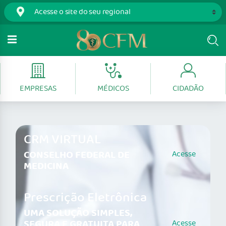
EMPRESAS
MÉDICOS
CIDADÃO
CRM VIRTUAL
CONSELHO FEDERAL DE
Acesse
MEDICINA
Prescrição Eletrônica
UMA SOLUÇÃO SIMPLES,
SEGURA E GRATUITA PARA
Acesse