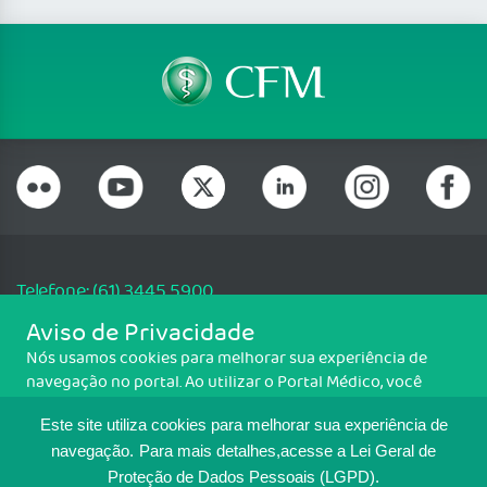
Telefone: (61) 3445 5900
Email: cfm@portalmedico.org.br
Aviso de Privacidade
SGAS 616, Conjunto D, Lote 115, L2 Sul, Brasília/DF - CEP: 70200-760 -
Nós usamos cookies para melhorar sua experiência de
CNPJ: 33.583.550/0001-30
navegação no portal. Ao utilizar o Portal Médico, você
Copyright CFM. Todos os direitos reservados.
concorda com a política de monitoramento de cookies.
Este site utiliza cookies para melhorar sua experiência de
Para ter mais informações sobre como isso é feito, acesse
MAPA DO SITE
Política de cookies
. Se você concorda, clique em ACEITO.
navegação.
Para mais detalhes,acesse a Lei Geral de
Proteção de Dados Pessoais (LGPD).