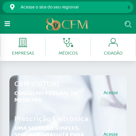
EMPRESAS
MÉDICOS
CIDADÃO
CRM VIRTUAL
CONSELHO FEDERAL DE
Acesse
MEDICINA
Prescrição Eletrônica
UMA SOLUÇÃO SIMPLES,
SEGURA E GRATUITA PARA
Acesse