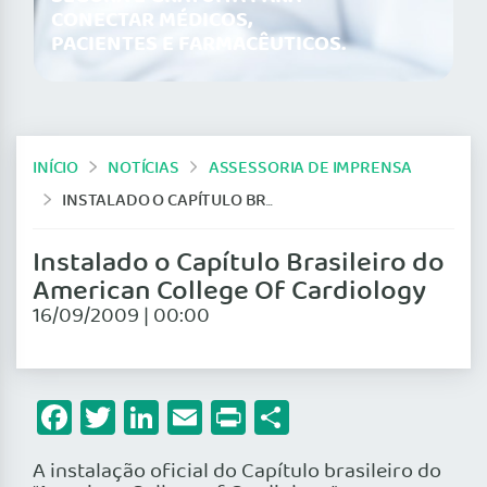
CONECTAR MÉDICOS,
PACIENTES E FARMACÊUTICOS.
INÍCIO
NOTÍCIAS
ASSESSORIA DE IMPRENSA
INSTALADO O CAPÍTULO BRASILEIRO DO AMERICAN COLLEGE OF CARDIOLOGY
Instalado o Capítulo Brasileiro do
American College Of Cardiology
16/09/2009 | 00:00
Facebook
Twitter
LinkedIn
Email
Print
Share
A instalação oficial do Capítulo brasileiro do