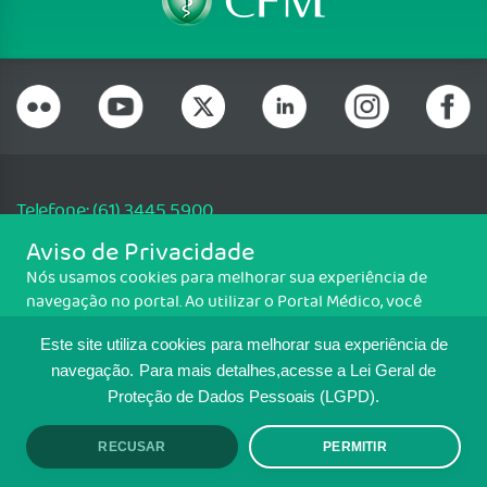
Telefone: (61) 3445 5900
Email: cfm@portalmedico.org.br
Aviso de Privacidade
SGAS 616, Conjunto D, Lote 115, L2 Sul, Brasília/DF - CEP: 70200-760 -
Nós usamos cookies para melhorar sua experiência de
CNPJ: 33.583.550/0001-30
navegação no portal. Ao utilizar o Portal Médico, você
Copyright CFM. Todos os direitos reservados.
concorda com a política de monitoramento de cookies.
Este site utiliza cookies para melhorar sua experiência de
Para ter mais informações sobre como isso é feito, acesse
MAPA DO SITE
Política de cookies
. Se você concorda, clique em ACEITO.
navegação.
Para mais detalhes,acesse a Lei Geral de
Proteção de Dados Pessoais (LGPD).
TRANSPARÊNCIA E PRESTAÇÃO DE
CONTAS
RECUSAR
PERMITIR
ACEITO