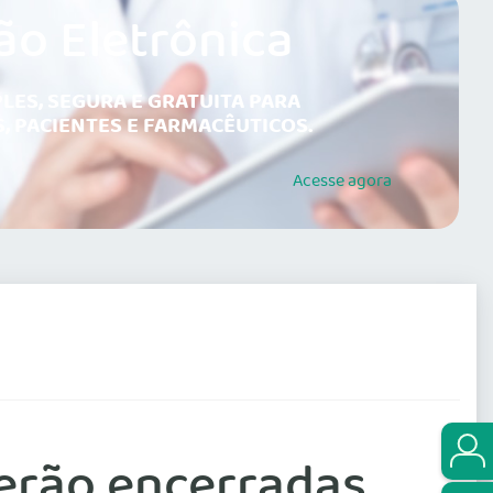
ão Eletrônica
LES, SEGURA E GRATUITA PARA
, PACIENTES E FARMACÊUTICOS.
Acesse
agora
erão encerradas