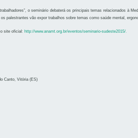
abalhadores”, o seminário debaterá os principais temas relacionados à Med
5), os palestrantes vão expor trabalhos sobre temas como saúde mental, ergon
site oficial:
http://www.anamt.org.br/eventos/seminario-sudeste2015/.
do Canto, Vitória (ES)