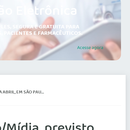
ão Eletrônica
LES, SEGURA E GRATUITA PARA
, PACIENTES E FARMACÊUTICOS.
Acesse
agora
ABRIL, EM SÃO PAULO
/Mídia, previsto