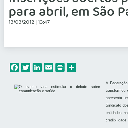
para abril, em São P
13/03/2012 | 13:47
Facebook
Twitter
LinkedIn
Email
Print
Share
A Federação
transformou 
apresenta um
Sindicato do
entidades n
credibilidade