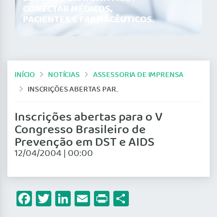
CONECTAR MÉDICOS,
PACIENTES E FARMACÊUTICOS.
INÍCIO
NOTÍCIAS
ASSESSORIA DE IMPRENSA
INSCRIÇÕES ABERTAS PARA O V CONGRESSO BRASILEIRO DE PREVENÇÃO EM DST E AIDS
Inscrições abertas para o V
Congresso Brasileiro de
Prevenção em DST e AIDS
12/04/2004 | 00:00
Facebook
Twitter
LinkedIn
Email
Print
Share