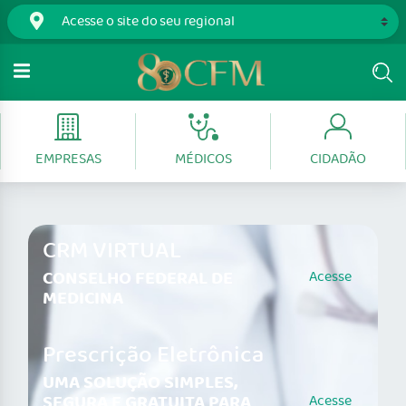
EMPRESAS
MÉDICOS
CIDADÃO
CRM VIRTUAL
CONSELHO FEDERAL DE
Acesse
MEDICINA
Prescrição Eletrônica
UMA SOLUÇÃO SIMPLES,
SEGURA E GRATUITA PARA
Acesse