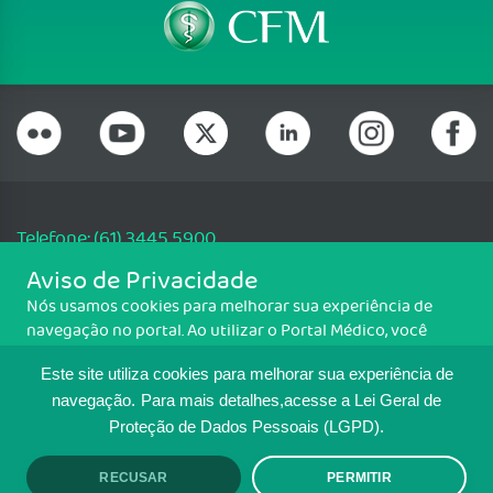
Telefone: (61) 3445 5900
Email: cfm@portalmedico.org.br
Aviso de Privacidade
SGAS 616, Conjunto D, Lote 115, L2 Sul, Brasília/DF - CEP: 70200-760 -
Nós usamos cookies para melhorar sua experiência de
CNPJ: 33.583.550/0001-30
navegação no portal. Ao utilizar o Portal Médico, você
Copyright CFM. Todos os direitos reservados.
concorda com a política de monitoramento de cookies.
Este site utiliza cookies para melhorar sua experiência de
Para ter mais informações sobre como isso é feito, acesse
MAPA DO SITE
Política de cookies
. Se você concorda, clique em ACEITO.
navegação.
Para mais detalhes,acesse a Lei Geral de
Proteção de Dados Pessoais (LGPD).
TRANSPARÊNCIA E PRESTAÇÃO DE
CONTAS
RECUSAR
PERMITIR
ACEITO