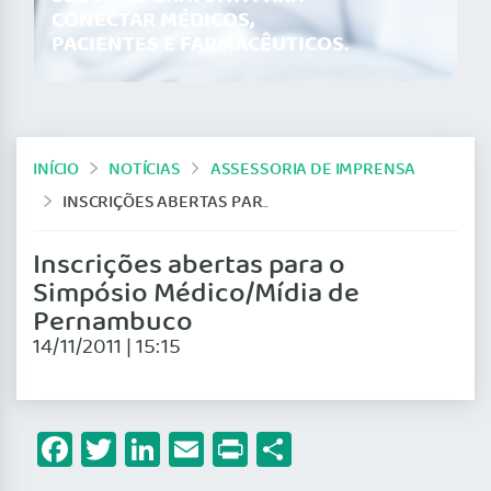
CONECTAR MÉDICOS,
PACIENTES E FARMACÊUTICOS.
INÍCIO
NOTÍCIAS
ASSESSORIA DE IMPRENSA
INSCRIÇÕES ABERTAS PARA O SIMPÓSIO MÉDICO/MÍDIA DE PERNAMBUCO
Inscrições abertas para o
Simpósio Médico/Mídia de
Pernambuco
14/11/2011 | 15:15
Facebook
Twitter
LinkedIn
Email
Print
Share