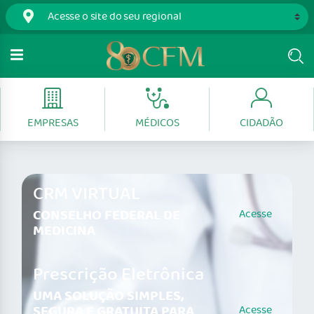
EMPRESAS
MÉDICOS
CIDADÃO
CRM VIRTUAL
CONSELHO FEDERAL DE
Acesse
MEDICINA
Prescrição Eletrônica
UMA SOLUÇÃO SIMPLES,
SEGURA E GRATUITA PARA
Acesse