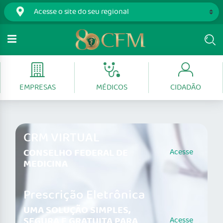
EMPRESAS
MÉDICOS
CIDADÃO
CRM VIRTUAL
CONSELHO FEDERAL DE
Acesse
MEDICINA
Prescrição Eletrônica
UMA SOLUÇÃO SIMPLES,
SEGURA E GRATUITA PARA
Acesse