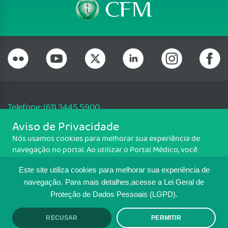
Telefone: (61) 3445 5900
Email: cfm@portalmedico.org.br
Aviso de Privacidade
SGAS 616, Conjunto D, Lote 115, L2 Sul, Brasília/DF - CEP: 70200-760 -
Nós usamos cookies para melhorar sua experiência de
CNPJ: 33.583.550/0001-30
navegação no portal. Ao utilizar o Portal Médico, você
Copyright CFM. Todos os direitos reservados.
concorda com a política de monitoramento de cookies.
Este site utiliza cookies para melhorar sua experiência de
Para ter mais informações sobre como isso é feito, acesse
MAPA DO SITE
Política de cookies
. Se você concorda, clique em ACEITO.
navegação.
Para mais detalhes,acesse a Lei Geral de
Proteção de Dados Pessoais (LGPD).
TRANSPARÊNCIA E PRESTAÇÃO DE
CONTAS
RECUSAR
PERMITIR
ACEITO