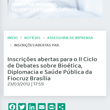
CONECTAR MÉDICOS,
PACIENTES E FARMACÊUTICOS.
INÍCIO
NOTÍCIAS
ASSESSORIA DE IMPRENSA
INSCRIÇÕES ABERTAS PARA O II CICLO DE DEBATES SOBRE BIOÉTICA, DIPLOMACIA E SAÚDE PÚBLICA DA FIOCRUZ BRASÍLIA
Inscrições abertas para o II Ciclo
de Debates sobre Bioética,
Diplomacia e Saúde Pública da
Fiocruz Brasília
23/03/2012 | 17:59
Facebook
Twitter
LinkedIn
Email
Print
Share