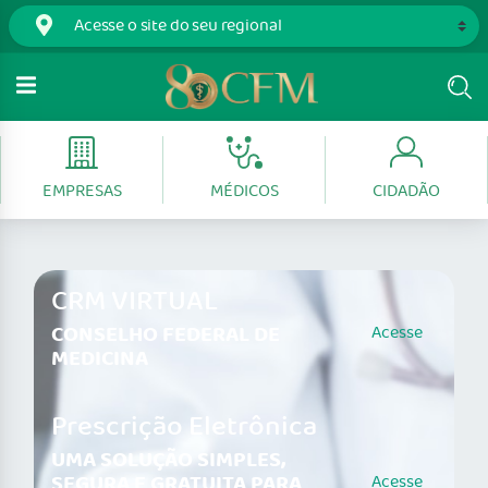
EMPRESAS
MÉDICOS
CIDADÃO
CRM VIRTUAL
CONSELHO FEDERAL DE
Acesse
MEDICINA
Prescrição Eletrônica
UMA SOLUÇÃO SIMPLES,
SEGURA E GRATUITA PARA
Acesse