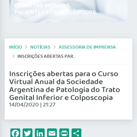
CONECTAR MÉDICOS,
PACIENTES E FARMACÊUTICOS.
INÍCIO
NOTÍCIAS
ASSESSORIA DE IMPRENSA
INSCRIÇÕES ABERTAS PARA O CURSO VIRTUAL ANUAL DA SOCIEDADE ARGENTINA DE PATOLOGIA DO TRATO GENITAL INFERIOR E COLPOSCOPIA
Inscrições abertas para o Curso
Virtual Anual da Sociedade
Argentina de Patologia do Trato
Genital Inferior e Colposcopia
14/04/2020 | 21:27
Facebook
Twitter
LinkedIn
Email
Print
Share