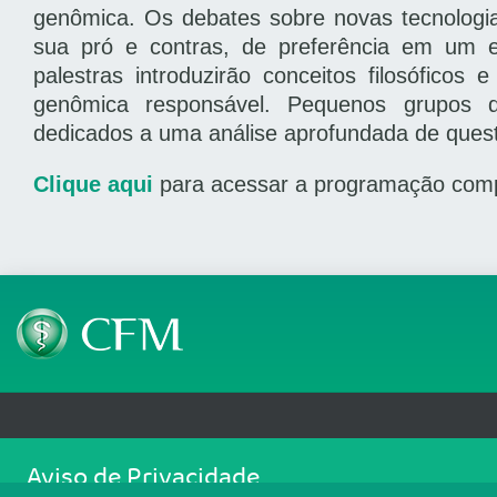
genômica.
Os debates sobre novas tecnologi
sua pró e contras, de preferência em um es
palestras introduzirão conceitos filosóficos
genômica responsável. Pequenos grupos 
dedicados a uma análise aprofundada de quest
Clique aqui
para acessar a programação compl
Telefone: (61) 3445 5900
Email: cfm@portalmedico.o
Aviso de Privacidade
SGAS 616, Conjunto D, Lote 115, L2 Sul, Brasília/DF - CEP: 70200-760 - CNPJ