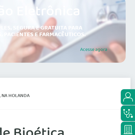
ão Eletrônica
LES, SEGURA E GRATUITA PARA
, PACIENTES E FARMACÊUTICOS.
Acesse
agora
, NA HOLANDA
e Bioética