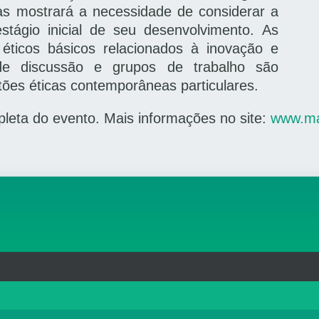
as mostrará a necessidade de considerar a
tágio inicial de seu desenvolvimento.
As
 e éticos básicos relacionados à inovação e
de discussão e grupos de trabalho são
ões éticas contemporâneas particulares.
eta do evento. Mais informações no site:
www.mas
rg.br
MAPA DO SITE
T
: 33.583.550/0001-30