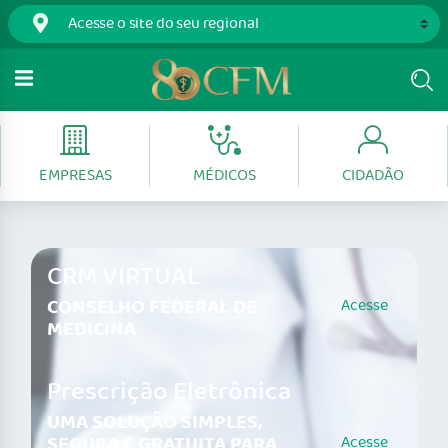
EMPRESAS
MÉDICOS
CIDADÃO
CRM VIRTUAL
CONSELHO FEDERAL DE
Acesse
MEDICINA
Prescrição Eletrônica
UMA SOLUÇÃO SIMPLES,
SEGURA E GRATUITA PARA
Acesse