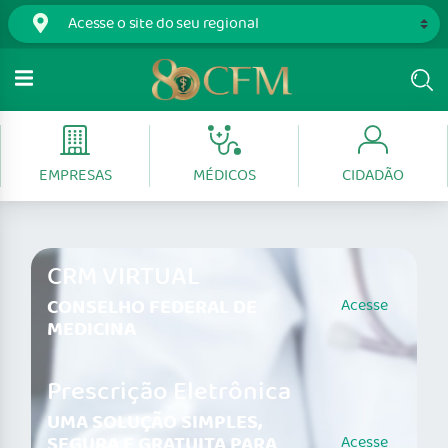
EMPRESAS
MÉDICOS
CIDADÃO
CRM VIRTUAL
CONSELHO FEDERAL DE
Acesse
MEDICINA
Prescrição Eletrônica
UMA SOLUÇÃO SIMPLES,
SEGURA E GRATUITA PARA
Acesse