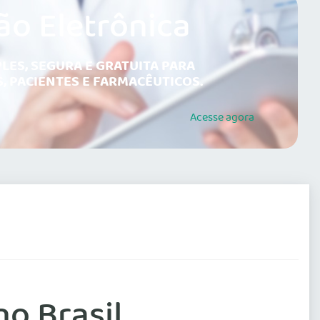
ão Eletrônica
LES, SEGURA E GRATUITA PARA
, PACIENTES E FARMACÊUTICOS.
Acesse
agora
o Brasil