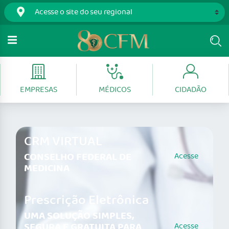
EMPRESAS
MÉDICOS
CIDADÃO
CRM VIRTUAL
CONSELHO FEDERAL DE
Acesse
MEDICINA
Prescrição Eletrônica
UMA SOLUÇÃO SIMPLES,
SEGURA E GRATUITA PARA
Acesse