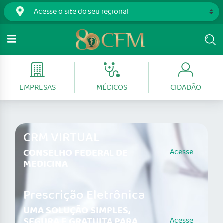
EMPRESAS
MÉDICOS
CIDADÃO
CRM VIRTUAL
CONSELHO FEDERAL DE
Acesse
MEDICINA
Prescrição Eletrônica
UMA SOLUÇÃO SIMPLES,
SEGURA E GRATUITA PARA
Acesse