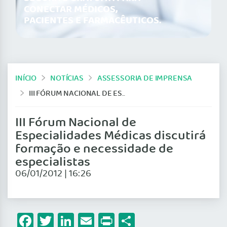
CONECTAR MÉDICOS,
PACIENTES E FARMACÊUTICOS.
INÍCIO
NOTÍCIAS
ASSESSORIA DE IMPRENSA
III FÓRUM NACIONAL DE ESPECIALIDADES MÉDICAS DISCUTIRÁ FORMAÇÃO E NECESSIDADE DE ESPECIALISTAS
III Fórum Nacional de
Especialidades Médicas discutirá
formação e necessidade de
especialistas
06/01/2012 | 16:26
Facebook
Twitter
LinkedIn
Email
Print
Share