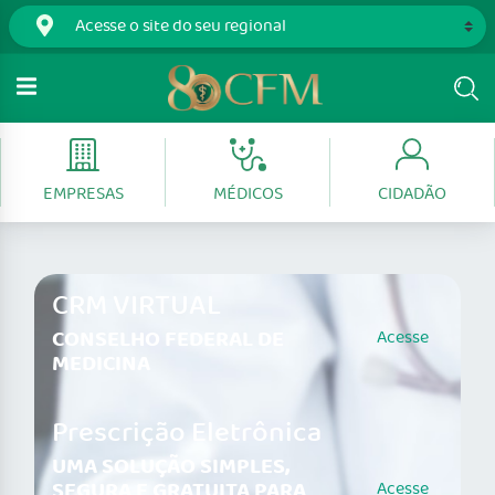
EMPRESAS
MÉDICOS
CIDADÃO
CRM VIRTUAL
CONSELHO FEDERAL DE
Acesse
MEDICINA
Prescrição Eletrônica
UMA SOLUÇÃO SIMPLES,
SEGURA E GRATUITA PARA
Acesse