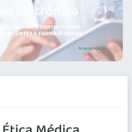
ão Eletrônica
LES, SEGURA E GRATUITA PARA
, PACIENTES E FARMACÊUTICOS.
Acesse
agora
 Ética Médica