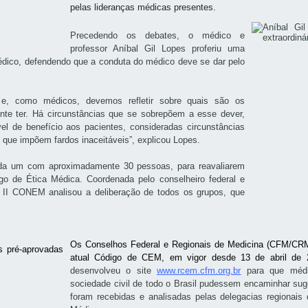
pelas lideranças médicas presentes.
Precedendo os debates, o médico e
professor Aníbal Gil Lopes proferiu uma
médico,
defendendo que a conduta do médico deve se dar pelo
 e, como médicos, devemos refletir sobre quais são os
ente ter. Há circunstâncias que se sobrepõem a esse dever,
el de benefício aos pacientes, consideradas circunstâncias
s que impõem fardos inaceitáveis”, explicou Lopes.
cada um com aproximadamente 30 pessoas, para reavaliarem
o de Ética Médica. Coordenada pelo conselheiro federal e
a II CONEM analisou a deliberação de todos os grupos, que
Os Conselhos Federal e Regionais de Medicina (CFM/CRMs
atual Código de CEM, em vigor desde 13 de abril de
desenvolveu o site
www.rcem.cfm.org.br
para que
méd
sociedade civil de todo o Brasil pudessem encaminhar su
foram recebidas e analisadas pelas delegacias regiona