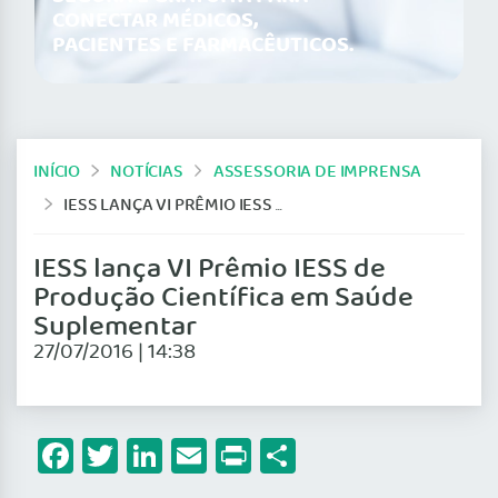
CONECTAR MÉDICOS,
PACIENTES E FARMACÊUTICOS.
INÍCIO
NOTÍCIAS
ASSESSORIA DE IMPRENSA
IESS LANÇA VI PRÊMIO IESS DE PRODUÇÃO CIENTÍFICA EM SAÚDE SUPLEMENTAR
IESS lança VI Prêmio IESS de
Produção Científica em Saúde
Suplementar
27/07/2016 | 14:38
Facebook
Twitter
LinkedIn
Email
Print
Share