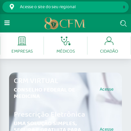
EMPRESAS
MÉDICOS
CIDADÃO
CRM VIRTUAL
CONSELHO FEDERAL DE
Acesse
MEDICINA
Prescrição Eletrônica
UMA SOLUÇÃO SIMPLES,
SEGURA E GRATUITA PARA
Acesse