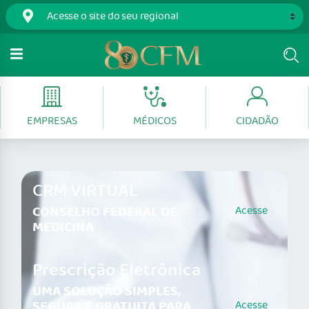
EMPRESAS
MÉDICOS
CIDADÃO
CRM VIRTUAL
CONSELHO FEDERAL DE
Acesse
MEDICINA
Prescrição Eletrônica
UMA SOLUÇÃO SIMPLES,
SEGURA E GRATUITA PARA
Acesse