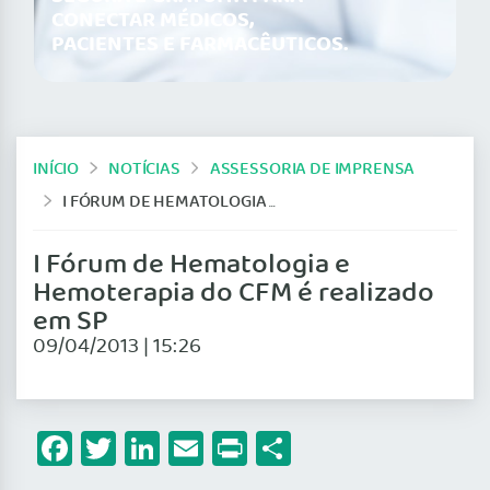
CONECTAR MÉDICOS,
PACIENTES E FARMACÊUTICOS.
INÍCIO
NOTÍCIAS
ASSESSORIA DE IMPRENSA
I FÓRUM DE HEMATOLOGIA E HEMOTERAPIA DO CFM É REALIZADO EM SP
I Fórum de Hematologia e
Hemoterapia do CFM é realizado
em SP
09/04/2013 | 15:26
Facebook
Twitter
LinkedIn
Email
Print
Share