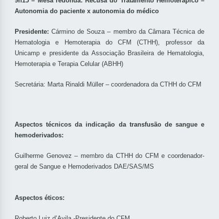
9h15 – Mesa redonda: Recusa do Tratamento Hemoterápico –
Autonomia do paciente x autonomia do médico
Presidente:
Cármino de Souza – membro da Câmara Técnica de
Hematologia e Hemoterapia do CFM (CTHH), professor da
Unicamp e presidente da Associação Brasileira de Hematologia,
Hemoterapia e Terapia Celular (ABHH)
Secretária: Marta Rinaldi Müller – coordenadora da CTHH do CFM
Aspectos técnicos da indicação da transfusão de sangue e
hemoderivados:
Guilherme Genovez – membro da CTHH do CFM e coordenador-
geral de Sangue e Hemoderivados DAE/SAS/MS
Aspectos éticos:
Roberto Luiz d’Avila -Presidente do CFM