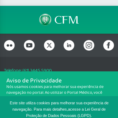
Telefone: (61) 3445 5900
Email: cfm@portalmedico.org.br
Aviso de Privacidade
SGAS 616, Conjunto D, Lote 115, L2 Sul, Brasília/DF - CEP: 70200-760 -
Nós usamos cookies para melhorar sua experiência de
CNPJ: 33.583.550/0001-30
navegação no portal. Ao utilizar o Portal Médico, você
Copyright CFM. Todos os direitos reservados.
concorda com a política de monitoramento de cookies.
Este site utiliza cookies para melhorar sua experiência de
Para ter mais informações sobre como isso é feito, acesse
MAPA DO SITE
Política de cookies
. Se você concorda, clique em ACEITO.
navegação.
Para mais detalhes,acesse a Lei Geral de
Proteção de Dados Pessoais (LGPD).