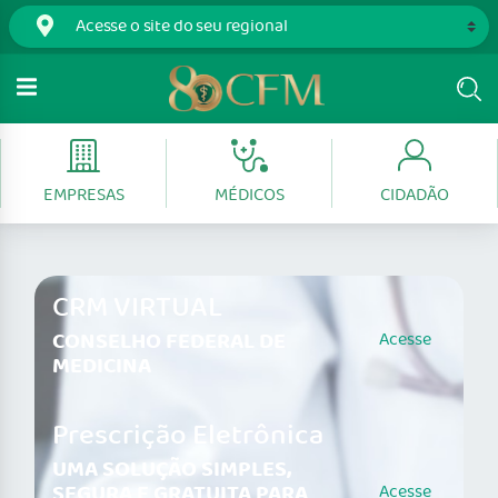
EMPRESAS
MÉDICOS
CIDADÃO
CRM VIRTUAL
CONSELHO FEDERAL DE
Acesse
MEDICINA
Prescrição Eletrônica
UMA SOLUÇÃO SIMPLES,
SEGURA E GRATUITA PARA
Acesse