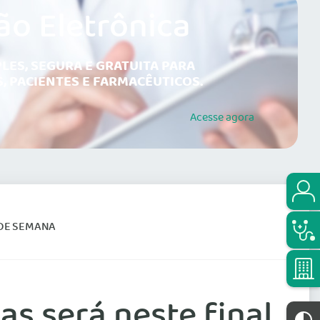
ão Eletrônica
LES, SEGURA E GRATUITA PARA
, PACIENTES E FARMACÊUTICOS.
Acesse
agora
 DE SEMANA
as será neste final