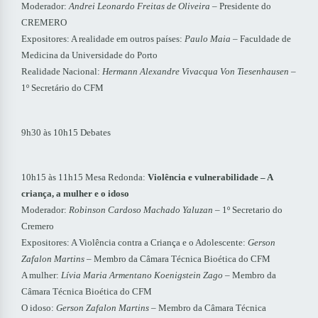
Moderador:
Andrei Leonardo Freitas de Oliveira
– Presidente do
CREMERO
Expositores: A realidade em outros países:
Paulo Maia
– Faculdade de
Medicina da Universidade do Porto
Realidade Nacional:
Hermann Alexandre Vivacqua Von Tiesenhausen
–
1º Secretário do CFM
9h30 às 10h15 Debates
10h15 às 11h15 Mesa Redonda:
Violência e vulnerabilidade – A
criança, a mulher e o idoso
Moderador:
Robinson Cardoso Machado Yaluzan
– 1º Secretario do
Cremero
Expositores: A Violência contra a Criança e o Adolescente:
Gerson
Zafalon Martins
– Membro da Câmara Técnica Bioética do CFM
A mulher:
Lívia Maria Armentano Koenigstein Zago
– Membro da
Câmara Técnica Bioética do CFM
O idoso:
Gerson Zafalon Martins
– Membro da Câmara Técnica