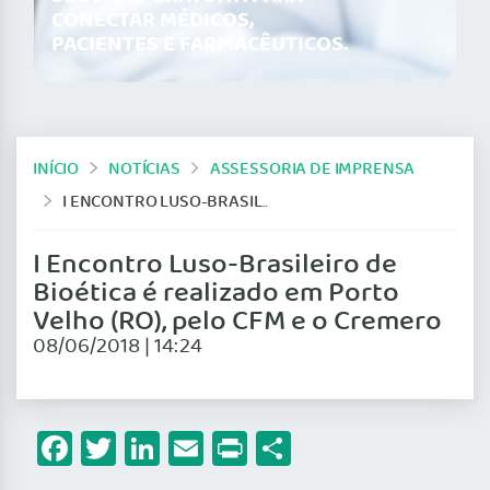
CONECTAR MÉDICOS,
PACIENTES E FARMACÊUTICOS.
INÍCIO
NOTÍCIAS
ASSESSORIA DE IMPRENSA
I ENCONTRO LUSO-BRASILEIRO DE BIOÉTICA É REALIZADO EM PORTO VELHO (RO), PELO CFM E O CREMERO
I Encontro Luso-Brasileiro de
Bioética é realizado em Porto
Velho (RO), pelo CFM e o Cremero
08/06/2018 | 14:24
Facebook
Twitter
LinkedIn
Email
Print
Share