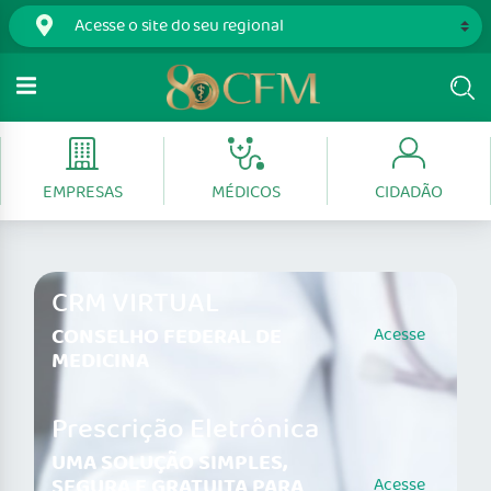
EMPRESAS
MÉDICOS
CIDADÃO
CRM VIRTUAL
CONSELHO FEDERAL DE
Acesse
MEDICINA
Prescrição Eletrônica
UMA SOLUÇÃO SIMPLES,
SEGURA E GRATUITA PARA
Acesse