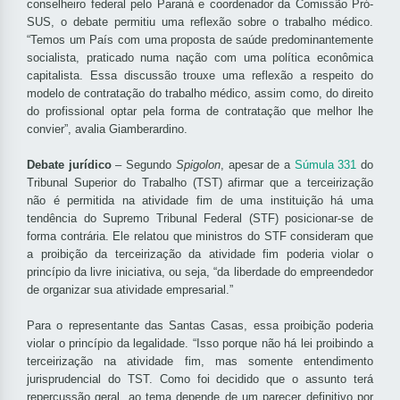
conselheiro federal pelo Paraná e coordenador da Comissão Pró-
SUS, o debate permitiu uma reflexão sobre o trabalho médico.
“Temos um País com uma proposta de saúde predominantemente
socialista, praticado numa nação com uma política econômica
capitalista. Essa discussão trouxe uma reflexão a respeito do
modelo de contratação do trabalho médico, assim como, do direito
do profissional optar pela forma de contratação que melhor lhe
convier”, avalia Giamberardino.
Debate jurídico
– Segundo
Spigolon
, apesar de a
Súmula 331
do
Tribunal Superior do Trabalho (TST) afirmar que a terceirização
não é permitida na atividade fim de uma instituição há uma
tendência do Supremo Tribunal Federal (STF) posicionar-se de
forma contrária. Ele relatou que ministros do STF consideram que
a proibição da terceirização da atividade fim poderia violar o
princípio da livre iniciativa, ou seja, “da liberdade do empreendedor
de organizar sua atividade empresarial.”
Para o representante das Santas Casas, essa proibição poderia
violar o princípio da legalidade. “Isso porque não há lei proibindo a
terceirização na atividade fim, mas somente entendimento
jurisprudencial do TST. Como foi decidido que o assunto terá
repercussão geral, ao tema depende de um parecer definitivo por