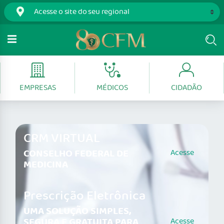
EMPRESAS
MÉDICOS
CIDADÃO
CRM VIRTUAL
CONSELHO FEDERAL DE
Acesse
MEDICINA
Prescrição Eletrônica
UMA SOLUÇÃO SIMPLES,
SEGURA E GRATUITA PARA
Acesse