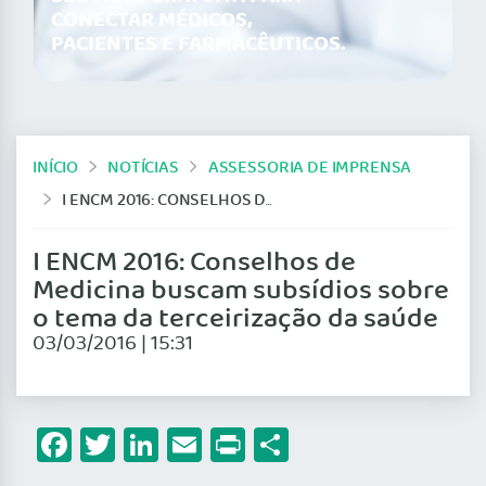
CONECTAR MÉDICOS,
PACIENTES E FARMACÊUTICOS.
INÍCIO
NOTÍCIAS
ASSESSORIA DE IMPRENSA
I ENCM 2016: CONSELHOS DE MEDICINA BUSCAM SUBSÍDIOS SOBRE O TEMA DA TERCEIRIZAÇÃO DA SAÚDE
I ENCM 2016: Conselhos de
Medicina buscam subsídios sobre
o tema da terceirização da saúde
03/03/2016 | 15:31
Facebook
Twitter
LinkedIn
Email
Print
Share