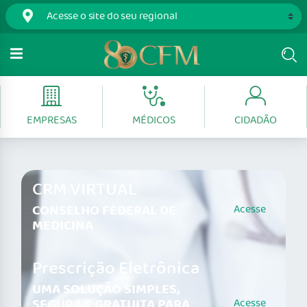
EMPRESAS
MÉDICOS
CIDADÃO
CRM VIRTUAL
CONSELHO FEDERAL DE
Acesse
MEDICINA
Prescrição Eletrônica
UMA SOLUÇÃO SIMPLES,
SEGURA E GRATUITA PARA
Acesse