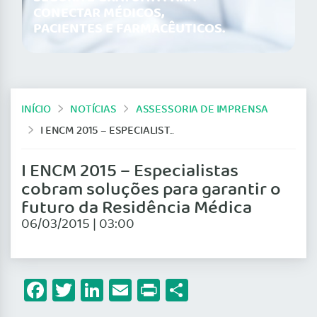
CONECTAR MÉDICOS,
PACIENTES E FARMACÊUTICOS.
INÍCIO
NOTÍCIAS
ASSESSORIA DE IMPRENSA
I ENCM 2015 – ESPECIALISTAS COBRAM SOLUÇÕES PARA GARANTIR O FUTURO DA RESIDÊNCIA MÉDICA
I ENCM 2015 – Especialistas
cobram soluções para garantir o
futuro da Residência Médica
06/03/2015 | 03:00
Facebook
Twitter
LinkedIn
Email
Print
Share