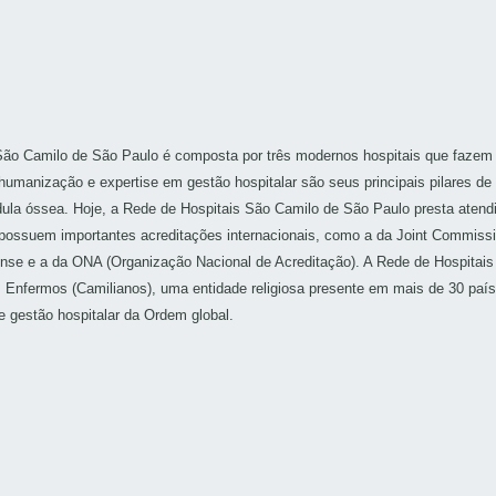
ão Camilo de São Paulo é composta por três modernos hospitais que fazem pa
humanização e expertise em gestão hospitalar são seus principais pilares d
dula óssea. Hoje, a Rede de Hospitais São Camilo de São Paulo presta atend
s possuem importantes acreditações internacionais, como a da Joint Commissi
ense e a da ONA (Organização Nacional de Acreditação). A Rede de Hospitai
nfermos (Camilianos), uma entidade religiosa presente em mais de 30 países
e gestão hospitalar da Ordem global.