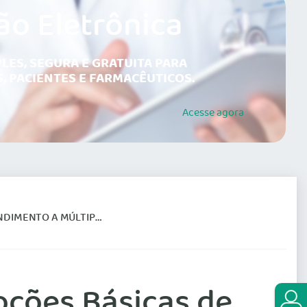
ão Eletrônica
LES, SEGURA E GRATUITA PARA
, PACIENTES E FARMACÊUTICOS.
Acesse
agora
ÍTIMAS PELO MÉTODO START
Noções Básicas de