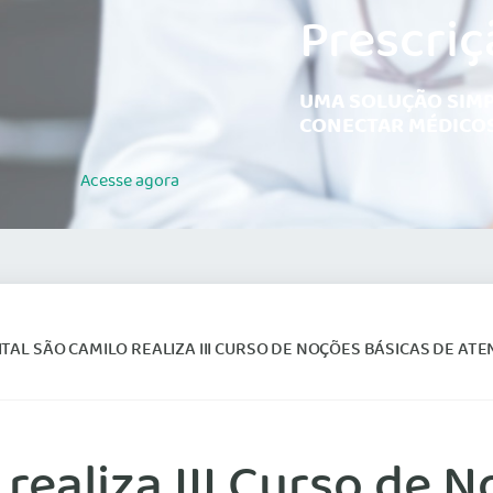
Prescriç
UMA SOLUÇÃO SIMP
CONECTAR MÉDICOS
Acesse
agora
L SÃO CAMILO REALIZA III CURSO DE NOÇÕES BÁSICAS DE ATENDIMENTO A MÚLTIPLAS V
realiza III Curso de 