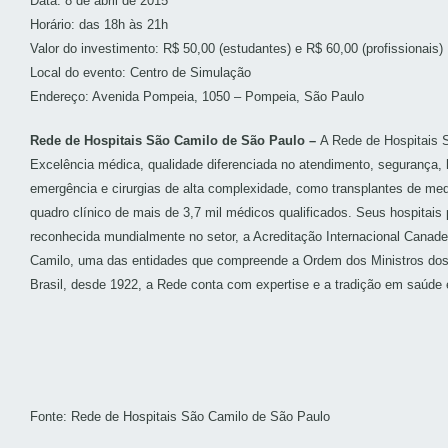
Data: 8 de abril de 2015
Horário: das 18h às 21h
Valor do investimento: R$ 50,00 (estudantes) e R$ 60,00 (profissionais)
Local do evento: Centro de Simulação
Endereço: Avenida Pompeia, 1050 – Pompeia, São Paulo
Rede de Hospitais São Camilo de São Paulo –
A Rede de Hospitais S
Excelência médica, qualidade diferenciada no atendimento, segurança, 
emergência e cirurgias de alta complexidade, como transplantes de me
quadro clínico de mais de 3,7 mil médicos qualificados. Seus hospitai
reconhecida mundialmente no setor, a Acreditação Internacional Canad
Camilo, uma das entidades que compreende a Ordem dos Ministros dos E
Brasil, desde 1922, a Rede conta com expertise e a tradição em saúde 
Fonte: Rede de Hospitais São Camilo de São Paulo