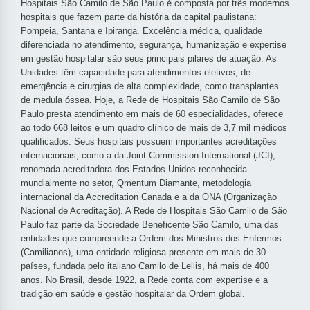
Hospitais São Camilo de São Paulo é composta por três modernos
hospitais que fazem parte da história da capital paulistana:
Pompeia, Santana e Ipiranga. Excelência médica, qualidade
diferenciada no atendimento, segurança, humanização e expertise
em gestão hospitalar são seus principais pilares de atuação. As
Unidades têm capacidade para atendimentos eletivos, de
emergência e cirurgias de alta complexidade, como transplantes
de medula óssea. Hoje, a Rede de Hospitais São Camilo de São
Paulo presta atendimento em mais de 60 especialidades, oferece
ao todo 668 leitos e um quadro clínico de mais de 3,7 mil médicos
qualificados. Seus hospitais possuem importantes acreditações
internacionais, como a da Joint Commission International (JCI),
renomada acreditadora dos Estados Unidos reconhecida
mundialmente no setor, Qmentum Diamante, metodologia
internacional da Accreditation Canada e a da ONA (Organização
Nacional de Acreditação). A Rede de Hospitais São Camilo de São
Paulo faz parte da Sociedade Beneficente São Camilo, uma das
entidades que compreende a Ordem dos Ministros dos Enfermos
(Camilianos), uma entidade religiosa presente em mais de 30
países, fundada pelo italiano Camilo de Lellis, há mais de 400
anos. No Brasil, desde 1922, a Rede conta com expertise e a
tradição em saúde e gestão hospitalar da Ordem global.