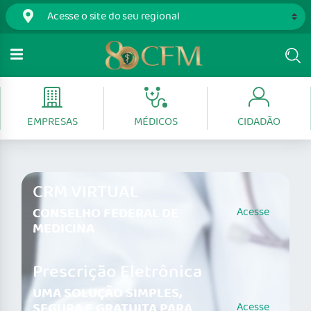
EMPRESAS
MÉDICOS
CIDADÃO
CRM VIRTUAL
CONSELHO FEDERAL DE
Acesse
MEDICINA
Prescrição Eletrônica
UMA SOLUÇÃO SIMPLES,
SEGURA E GRATUITA PARA
Acesse