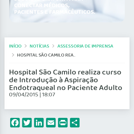
CONECTAR MÉDICOS,
PACIENTES E FARMACÊUTICOS.
INÍCIO
NOTÍCIAS
ASSESSORIA DE IMPRENSA
HOSPITAL SÃO CAMILO REALIZA CURSO DE INTRODUÇÃO À ASPIRAÇÃO ENDOTRAQUEAL NO PACIENTE ADULTO
Hospital São Camilo realiza curso
de Introdução à Aspiração
Endotraqueal no Paciente Adulto
09/04/2015 | 18:07
Facebook
Twitter
LinkedIn
Email
Print
Share