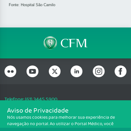
Fonte: Hospital São Camilo
Telefone: (61) 3445 5900
Email: cfm@portalmedico.org.br
Aviso de Privacidade
SGAS 616, Conjunto D, Lote 115, L2 Sul, Brasília/DF - CEP: 70200-760 -
Nós usamos cookies para melhorar sua experiência de
CNPJ: 33.583.550/0001-30
navegação no portal. Ao utilizar o Portal Médico, você
Copyright CFM. Todos os direitos reservados.
concorda com a política de monitoramento de cookies.