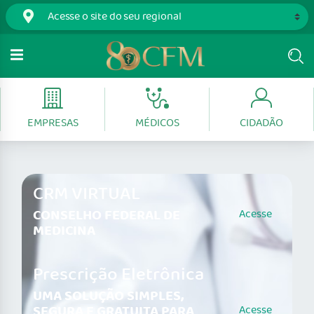
EMPRESAS
MÉDICOS
CIDADÃO
CRM VIRTUAL
CONSELHO FEDERAL DE
Acesse
MEDICINA
Prescrição Eletrônica
UMA SOLUÇÃO SIMPLES,
SEGURA E GRATUITA PARA
Acesse