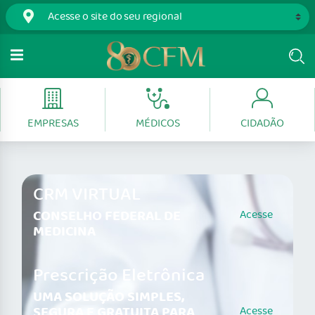
EMPRESAS
MÉDICOS
CIDADÃO
CRM VIRTUAL
CONSELHO FEDERAL DE
Acesse
MEDICINA
Prescrição Eletrônica
UMA SOLUÇÃO SIMPLES,
SEGURA E GRATUITA PARA
Acesse