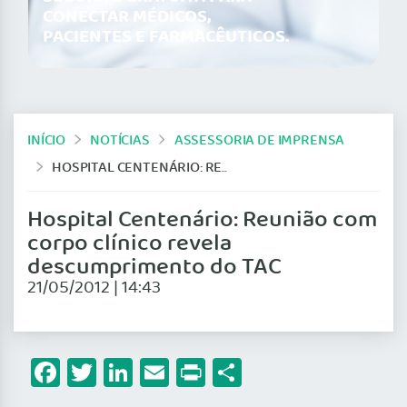
CONECTAR MÉDICOS,
PACIENTES E FARMACÊUTICOS.
INÍCIO
NOTÍCIAS
ASSESSORIA DE IMPRENSA
HOSPITAL CENTENÁRIO: REUNIÃO COM CORPO CLÍNICO REVELA DESCUMPRIMENTO DO TAC
Hospital Centenário: Reunião com
corpo clínico revela
descumprimento do TAC
21/05/2012 | 14:43
Facebook
Twitter
LinkedIn
Email
Print
Share