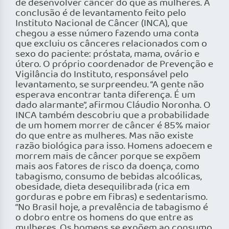
de desenvolver câncer do que as mulheres. A
conclusão é de levantamento feito pelo
Instituto Nacional de Câncer (INCA), que
chegou a esse número fazendo uma conta
que excluiu os cânceres relacionados com o
sexo do paciente: próstata, mama, ovário e
útero. O próprio coordenador de Prevenção e
Vigilância do Instituto, responsável pelo
levantamento, se surpreendeu. “A gente não
esperava encontrar tanta diferença. É um
dado alarmante”, afirmou Cláudio Noronha. O
INCA também descobriu que a probabilidade
de um homem morrer de câncer é 85% maior
do que entre as mulheres. Mas não existe
razão biológica para isso. Homens adoecem e
morrem mais de câncer porque se expõem
mais aos fatores de risco da doença, como
tabagismo, consumo de bebidas alcoólicas,
obesidade, dieta desequilibrada (rica em
gorduras e pobre em fibras) e sedentarismo.
“No Brasil hoje, a prevalência de tabagismo é
o dobro entre os homens do que entre as
mulheres. Os homens se expõem ao consumo