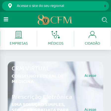
EMPRESAS
MÉDICOS
CIDADÃO
CRM VIRTUAL
CONSELHO FEDERAL DE
Acesse
MEDICINA
Prescrição Eletrônica
UMA SOLUÇÃO SIMPLES,
SEGURA E GRATUITA PARA
Acesse