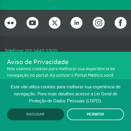
Telefone: (61) 3445 5900
Email: cfm@portalmedico.org.br
Aviso de Privacidade
SGAS 616, Conjunto D, Lote 115, L2 Sul, Brasília/DF - CEP: 70200-760 -
Nós usamos cookies para melhorar sua experiência de
CNPJ: 33.583.550/0001-30
navegação no portal. Ao utilizar o Portal Médico, você
Copyright CFM. Todos os direitos reservados.
concorda com a política de monitoramento de cookies.
Este site utiliza cookies para melhorar sua experiência de
Para ter mais informações sobre como isso é feito, acesse
MAPA DO SITE
Política de cookies
. Se você concorda, clique em ACEITO.
navegação.
Para mais detalhes,acesse a Lei Geral de
Proteção de Dados Pessoais (LGPD).
TRANSPARÊNCIA E PRESTAÇÃO DE
CONTAS
RECUSAR
PERMITIR
ACEITO