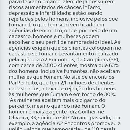
para deixar o cigarro, além de já possuírem
riscos aumentados de câncer, infarto,
depressão e infertilidade: estão sendo
rejeitadas pelos homens, inclusive pelos que
fumam. É o que tem sido verificado em
agências de encontro, onde, por meio de um
cadastro, homens e mulheres podem
escolher o seu perfil de namorada(o) ideal. As
agências exigem que os clientes coloquem no
cadastro se fumam. Levantamento realizado
pela agência A2 Encontros, de Campinas (SP),
com cerca de 3.500 clientes, mostra que 63%
dos homens, inclusive fumantes, não aceitam
mulheres que fumam. No site de encontros
ParPerfeito, que tem 2,1 milhões de clientes
cadastrados, a taxa de rejeição dos homens
às mulheres que fumam é em torno de 30%.
“As mulheres aceitam mais o cigarro do
parceiro, mesmo quando não fumam. O
homem é mais exigente”, diz Guilherme
Oliveira, 33, sócio do site. No ano passado, por
exemplo, a agência A2 Encontros promoveu a
união –ainda que temporária– de 110 casais.