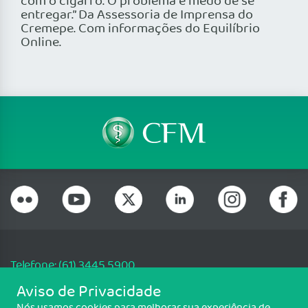
com o cigarro. O problema é medo de se
entregar.” Da Assessoria de Imprensa do
Cremepe. Com informações do Equilíbrio
Online.
Telefone: (61) 3445 5900
Email: cfm@portalmedico.org.br
Aviso de Privacidade
SGAS 616, Conjunto D, Lote 115, L2 Sul, Brasília/DF - CEP: 70200-760 -