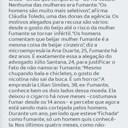
Nenhuma das mulheres era fumante. “Os
homens são muito mais seletivos”, afirma
Cláudia Toledo, uma das donas da agência. Os
motivos alegados para recusa são vários:
desde o gosto do beijo até o risco da mulher
fumante se tornar infértil. “Os homens
comentam que beijar mulher fumante é a
mesma coisa de beijar cinzeiro”, diz a
microempresária Ana Duarte, 25, fumante há
dez anos. É exatamente essa a alegação do
advogado Júlio Santana, 24, para justificar o
fato de não namorar fumante. “Mesmo
chupando bala e chicletes, o gosto de
nicotina não sai da boca. É um horror.” A
empresária Lilian Simões, 38, ex-fumante,
conhece bem os dois lados dessa moeda. Ela
deixou o cigarro há nove meses –costumava
fumar desde os 14 anos– e percebe que agora
está sendo mais cortejada pelos homens.
Durante um ano, período que esteve “fichada”
como fumante, só um homem quis conhecê-
la. Nos últimos quatro meses, como não-