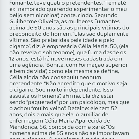
fumante, teve quatro pretendentes. “Tem até
ex-namorado querendo experimentar o meu
beijo sem nicotina”, conta, rindo. Segundo
Guilherme Oliveira, as mulheres fumantes
acima de 50 anos são as principais vítimas do
preconceito do homem. “Elas são duplamente
vítimas. São preteridas pela idade e pelo
cigarro”, diz. A empresária Célia Maria, 50, (ela
não revela o sobrenome), que fuma desde os
12 anos, está há nove meses cadastrada em
uma agência. “Bonita, com formação superior
e bem de vida”, como ela mesma se define,
Célia ainda não conseguiu nenhum
pretendente. “Não acredito que o motivo seja
o cigarro. Sou muito independente. Isso
assusta os homens”, afirma. Ela diz estar
sendo “paquerada” por um psicólogo, mas que
o achou “muito velho”. Detalhe: ele tem 52
anos, dois a mais que ela. A auxiliar de
enfermagem Célia Maria Aparecida de
Mendonça, 56, concorda com a xará: “Os
homens acima de 55 anos não se importavam