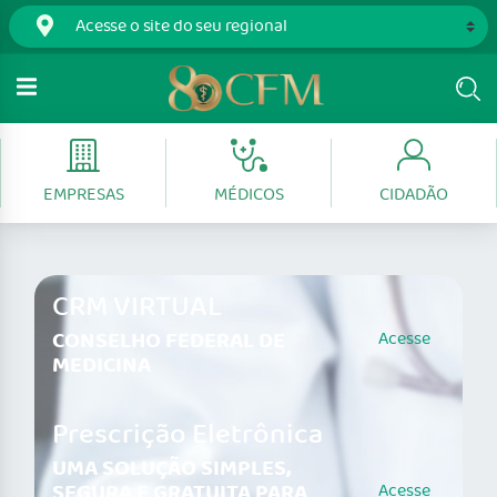
EMPRESAS
MÉDICOS
CIDADÃO
CRM VIRTUAL
CONSELHO FEDERAL DE
Acesse
MEDICINA
Prescrição Eletrônica
UMA SOLUÇÃO SIMPLES,
SEGURA E GRATUITA PARA
Acesse